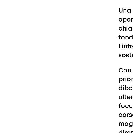
Una 
oper
chia
fond
l’in
sost
Con 
prior
diba
ulte
focu
cors
maga