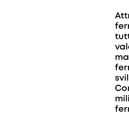
Att
fer
tut
val
man
fer
svi
Con
mil
fer