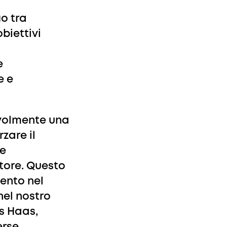
o tra
obiettivi
e
e e
evolmente una
rzare il
re
tore. Questo
ento nel
nel nostro
s Haas,