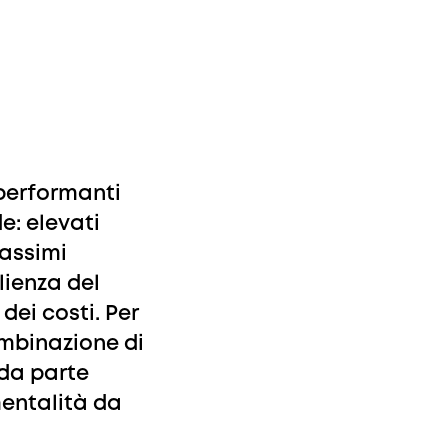
ù performanti
e: elevati
massimi
lienza del
ei costi. Per
mbinazione di
 da parte
entalità da