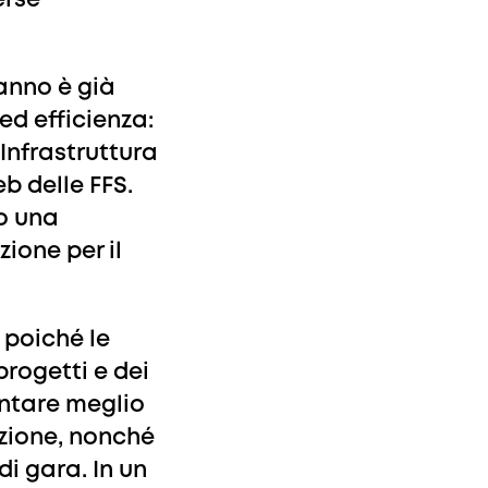
erse
’anno è già
ed efficienza:
 Infrastruttura
b delle FFS.
o una
ione per il
 poiché le
rogetti e dei
entare meglio
azione, nonché
di gara. In un