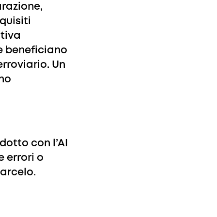
arazione,
uisiti
ntiva
e beneficiano
erroviario. Un
nno
dotto con l’AI
 errori o
arcelo.