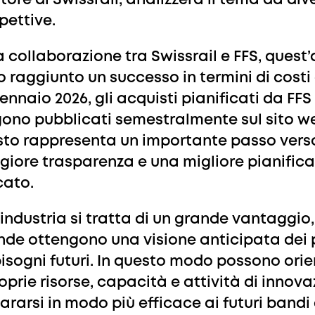
ttore di Swissrail, analizzerà il tema da div
pettive.
a collaborazione tra Swissrail e FFS, quest
o raggiunto un successo in termini di costi 
ennaio 2026, gli acquisti pianificati da FFS
ono pubblicati semestralmente sul sito we
to rappresenta un importante passo vers
iore trasparenza e una migliore pianificaz
ato.
l’industria si tratta di un grande vantaggio,
nde ottengono una visione anticipata dei p
isogni futuri. In questo modo possono ori
roprie risorse, capacità e attività di innov
ararsi in modo più efficace ai futuri bandi 