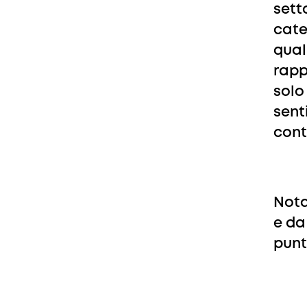
sett
cate
qual
rapp
solo
sent
cont
Nota
e da
punt