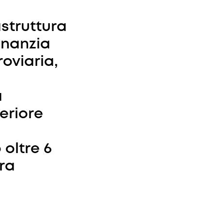
astruttura
inanzia
roviaria,
a
teriore
oltre 6
ura