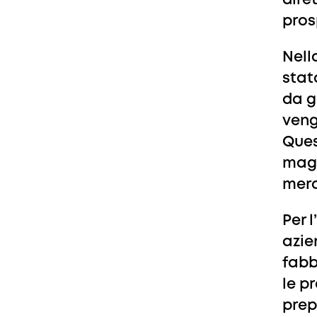
dire
pros
Nell
stat
da g
veng
Ques
magg
merc
Per 
azie
fabb
le p
prep