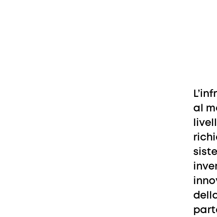
L’in
al m
live
rich
sist
inve
inno
dell
parte