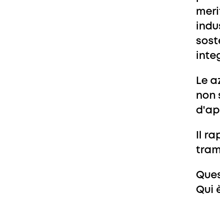
merit
indu
sost
inte
Le a
non 
d'ap
Il r
tram
Ques
Qui 