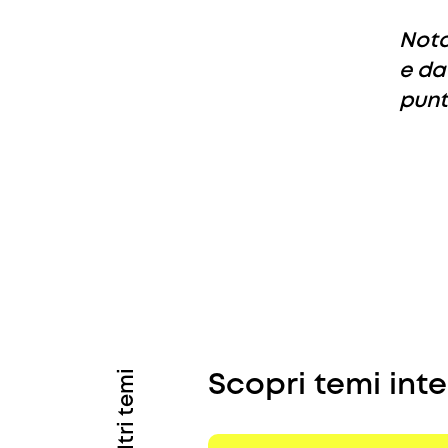
Nota
e da
punt
Altri temi
Scopri temi int