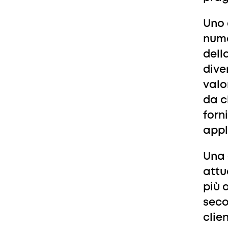
Uno d
nume
dell
dive
valo
da c
forni
appl
Una 
attu
più 
seco
clie