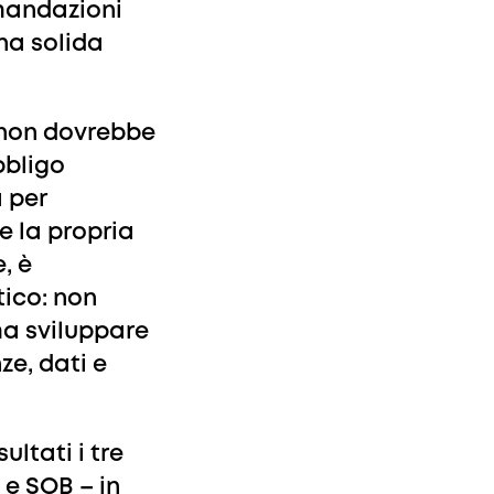
mandazioni
na solida
à non dovrebbe
bbligo
 per
re la propria
, è
ico: non
 ma sviluppare
e, dati e
ltati i tre
S e SOB – in