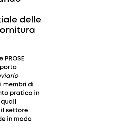
ale delle
fornitura
 e PROSE
pporto
oviario
ai membri di
nto pratico in
 quali
il settore
de in modo