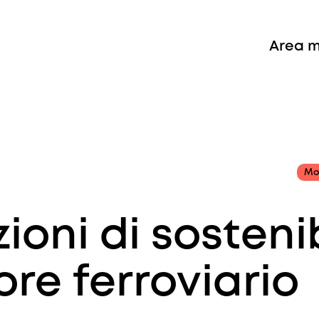
Area 
Mob
ioni di sostenib
ore ferroviario