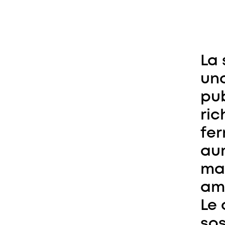
La 
uno
pub
ric
fer
aum
mag
amb
Le 
sos