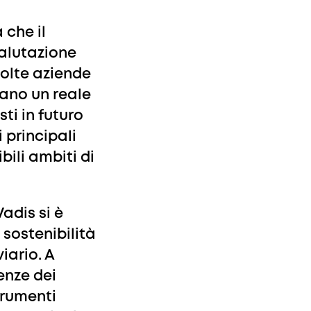
 che il
valutazione
molte aziende
rano un reale
ti in futuro
 principali
ibili ambiti di
adis si è
sostenibilità
iario. A
enze dei
trumenti