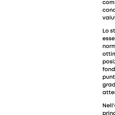
comp
conc
valu
Lo s
esse
norm
ottim
posi
fond
punt
grad
atte
Nell
princ