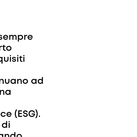
 sempre
rto
uisiti
tinuano ad
una
ce (ESG).
 di
sando