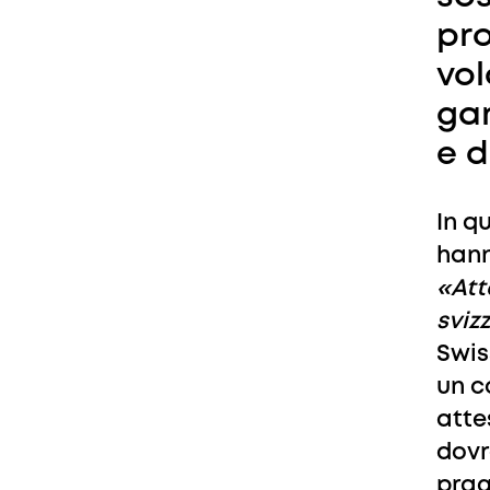
pr
vol
gar
e d
In q
hann
«Atte
sviz
Swis
un c
attes
dovr
prag