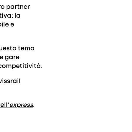
oro partner
iva: la
ile e
questo tema
re gare
competitività.
issrail
ell'
express
.