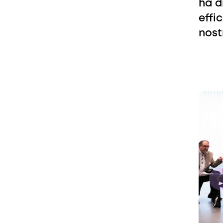
ha d
effi
nost