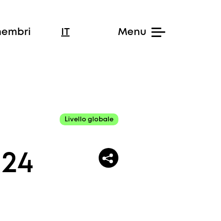
membri
IT
Livello globale
024