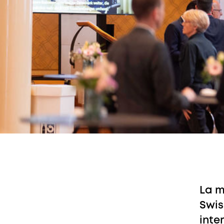
La m
Swis
inte