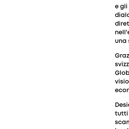
e gli
dial
dire
nell
una 
Graz
svizz
Glob
visi
econ
Desi
tutt
scam