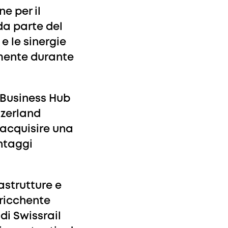
ne per il
da parte del
e le sinergie
amente durante
i Business Hub
itzerland
 acquisire una
antaggi
astrutture e
rricchente
di Swissrail