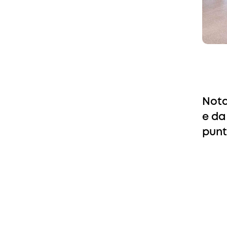
Nota
e da
punt