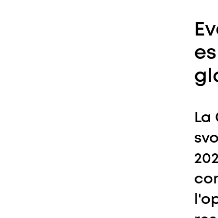
Ev
es
gl
La 
svo
202
com
l'o