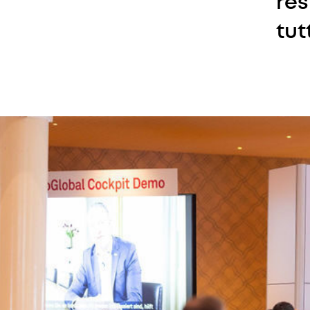
res
tut