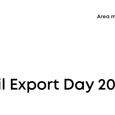
Area 
il Export Day 2